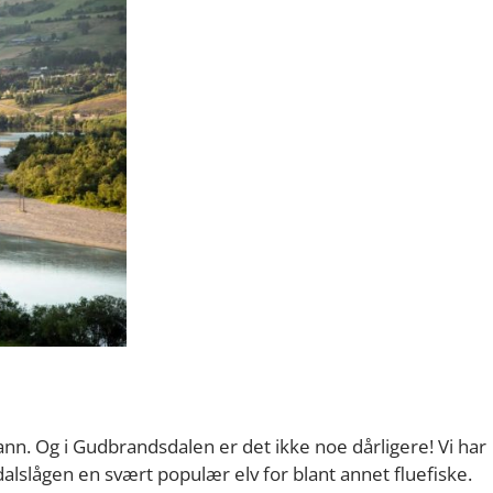
vann. Og i Gudbrandsdalen er det ikke noe dårligere! Vi har
lslågen en svært populær elv for blant annet fluefiske.