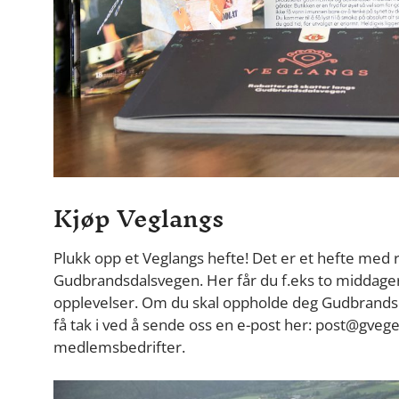
Kjøp Veglangs
Plukk opp et Veglangs hefte! Det er et hefte me
Gudbrandsdalsvegen. Her får du f.eks to middager f
opplevelser. Om du skal oppholde deg Gudbrandsda
få tak i ved å sende oss en e-post her: post@gvege
medlemsbedrifter.