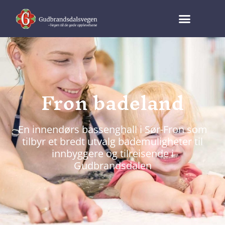
Fron badeland
En innendørs bassenghall i Sør-Fron som
tilbyr et bredt utvalg bademuligheter til
innbyggere og tilreisende i
Gudbrandsdalen