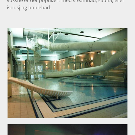
voksne er det populært med steambad, sauna, eller
isdusj og boblebad.