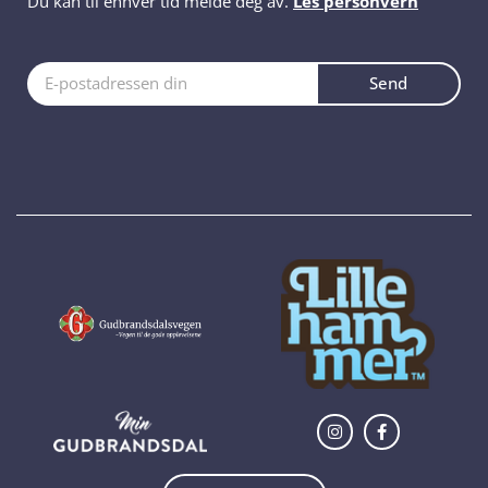
Du kan til enhver tid melde deg av.
Les personvern
Send