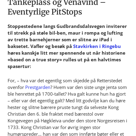
Tankeplass og Venavind –
Eventyrlige PitStops
Stoppestedene langs Gudbrandsdalsvegen inviterer
til strekk på støle bil-ben, maur i rompa og lufting
av trette barnehjerner som er slitne av iPad i
baksetet. Vafler og besøk på
Stavkirken i Ringebu
høres kanskje litt mer spennende ut når historiene
«based on a true story» rulles ut på en halvtimes
spasertur:
For, – hva var det egentlig som skjedde på Retterstedet
ovenfor
Prestgarden
? Hvem var den siste unge jenta som
ble henrettet på 1700-tallet? Hva galt kunne hun ha gjort
– eller var det egentlig galt? Med litt godvilje kan du høre
hester og slitne bærere pruste tungt da selveste Kong
Christian den 6. ble fraktet med bærestol over
Kongevegen på Høgkleiva under den store Norgesreisen i
1733. Kong Christian var for øvrig ingen stor
humørspreder… han var den som innførte bøter eller et