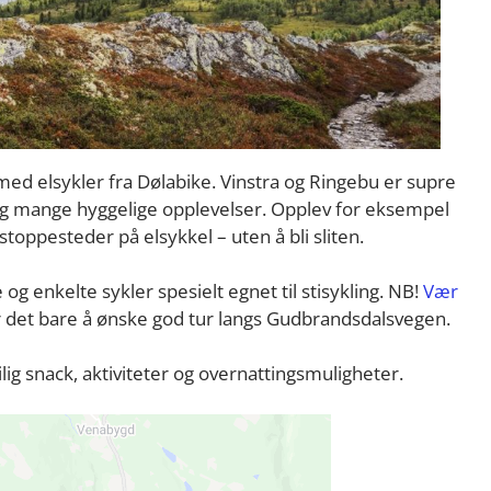
tt med elsykler fra Dølabike. Vinstra og Ringebu er supre
seg mange hyggelige opplevelser. Opplev for eksempel
oppesteder på elsykkel – uten å bli sliten.
og enkelte sykler spesielt egnet til stisykling. NB!
Vær
er det bare å ønske god tur langs Gudbrandsdalsvegen.
ilig snack, aktiviteter og overnattingsmuligheter.