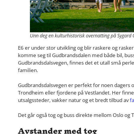
Unn deg en kulturhistorisk overnatting på Sygard G
E6 er under stor utvikling og blir raskere og raske
komme seg til Gudbrandsdalen med både bil, buss 
Gudbrandsdalsvegen, finnes det et utall små perle
familien.
Gudbrandsdalsvegen er perfekt for noen dagers o
Trondheim eller fjordene på Vestlandet. Her finne
utsalgssteder, vakker natur og et bredt tilbud av
f
Det går også tog og buss direkte mellom Oslo og
Avstander med tog