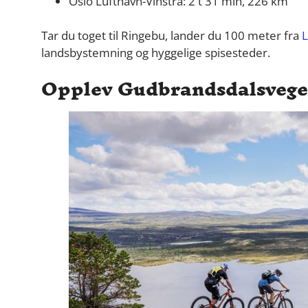
Oslo Lufthavn-Vinstra: 2 t 31 min, 226 km
Tar du toget til Ringebu, lander du 100 meter fra
L
landsbystemning og hyggelige spisesteder.
Opplev Gudbrandsdalsvegen