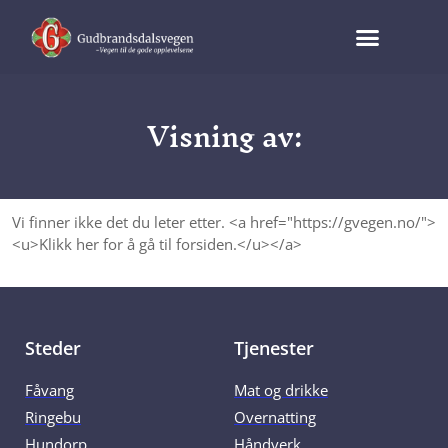
Visning av:
Vi finner ikke det du leter etter. <a href="https://gvegen.no/">
<u>Klikk her for å gå til forsiden.</u></a>
Steder
Tjenester
Fåvang
Mat og drikke
Ringebu
Overnatting
Hundorp
Håndverk